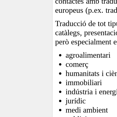
contactes amb tradu
europeus (p.ex. tradu
Traducció de tot ti
catàlegs, presentaci
però especialment e
agroalimentari
comerç
humanitats i ciè
immobiliari
indústria i energ
jurídic
medi ambient