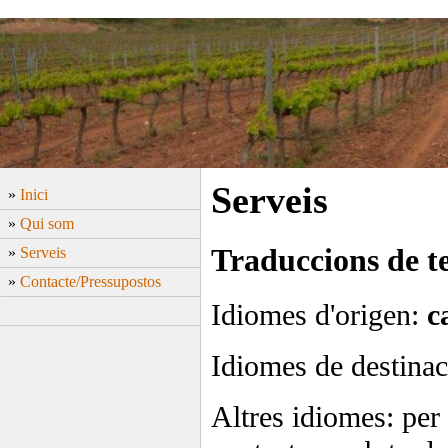
Serveis
»
Inici
»
Qui som
Traduccions de t
»
Serveis
»
Contacte/Pressupostos
Idiomes d'origen:
c
Idiomes de destina
Altres idiomes: per